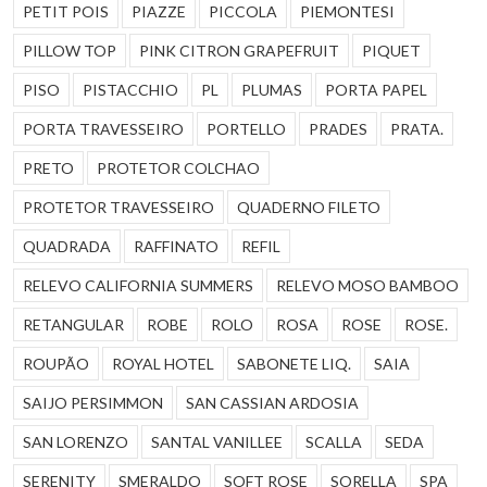
PETIT POIS
PIAZZE
PICCOLA
PIEMONTESI
PILLOW TOP
PINK CITRON GRAPEFRUIT
PIQUET
PISO
PISTACCHIO
PL
PLUMAS
PORTA PAPEL
PORTA TRAVESSEIRO
PORTELLO
PRADES
PRATA.
PRETO
PROTETOR COLCHAO
PROTETOR TRAVESSEIRO
QUADERNO FILETO
QUADRADA
RAFFINATO
REFIL
RELEVO CALIFORNIA SUMMERS
RELEVO MOSO BAMBOO
RETANGULAR
ROBE
ROLO
ROSA
ROSE
ROSE.
ROUPÃO
ROYAL HOTEL
SABONETE LIQ.
SAIA
SAIJO PERSIMMON
SAN CASSIAN ARDOSIA
SAN LORENZO
SANTAL VANILLEE
SCALLA
SEDA
SERENITY
SMERALDO
SOFT ROSE
SORELLA
SPA