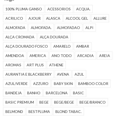
100% PLUMA GANSO
ACESSORIOS
ACQUA.
ACRILICO
AJOUR
ALASCA
ALCOOL GEL
ALLURE
ALMOFADA
ALMOFADA.
ALMOFADAO
ALPI
ALÇA CROMADA
ALÇA DOURADA
ALÇA DOURADO FOSCO
AMARELO
AMBAR
AMENDOA
AMERICA
ANO TODO
ARCADIA
AREIA
AROMAS
ART PLUS
ATHENE
AURANTIA E BLACKBERRY
AVENA
AZUL
AZUL/VERDE
AZZURO
BABY SKIN
BAMBOO COLOR
BANDEJA
BANHO
BARCELONA
BASIC
BASIC PREMIUM
BEGE
BEGE/BEGE
BEGE/BRANCO
BELMOND
BESTPLUMA
BLOND TABAC.