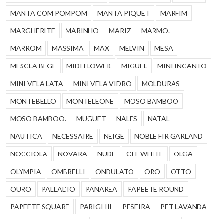
MANTA COM POMPOM
MANTA PIQUET
MARFIM
MARGHERITE
MARINHO
MARIZ
MARMO.
MARROM
MASSIMA
MAX
MELVIN
MESA
MESCLA BEGE
MIDI FLOWER
MIGUEL
MINI INCANTO
MINI VELA LATA
MINI VELA VIDRO
MOLDURAS
MONTEBELLO
MONTELEONE
MOSO BAMBOO
MOSO BAMBOO.
MUGUET
NALES
NATAL
NAUTICA
NECESSAIRE
NEIGE
NOBLE FIR GARLAND
NOCCIOLA
NOVARA
NUDE
OFF WHITE
OLGA
OLYMPIA
OMBRELLI
ONDULATO
ORO
OTTO
OURO
PALLADIO
PANAREA
PAPEETE ROUND
PAPEETE SQUARE
PARIGI III
PESEIRA
PET LAVANDA