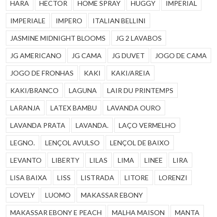
HARA
HECTOR
HOME SPRAY
HUGGY
IMPERIAL
IMPERIALE
IMPERO
ITALIAN BELLINI
JASMINE MIDNIGHT BLOOMS
JG 2 LAVABOS
JG AMERICANO
JG CAMA
JG DUVET
JOGO DE CAMA
JOGO DE FRONHAS
KAKI
KAKI/AREIA
KAKI/BRANCO
LAGUNA
LAIR DU PRINTEMPS
LARANJA
LATEX BAMBU
LAVANDA OURO
LAVANDA PRATA
LAVANDA.
LAÇO VERMELHO
LEGNO.
LENÇOL AVULSO
LENÇOL DE BAIXO
LEVANTO
LIBERTY
LILAS
LIMA
LINEE
LIRA
LISA BAIXA
LISS
LISTRADA
LITORE
LORENZI
LOVELY
LUOMO
MAKASSAR EBONY
MAKASSAR EBONY E PEACH
MALHA MAISON
MANTA