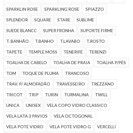
SPARKLIN ROSE
SPARKLING ROSE
SPIAZZO
SPLENDOR
SQUARE
STARE
SUBLIME
SUEDE BLANCC
SUPER FRONHA
SUPORTE FIRME
T. BANHÃO
T.BANHO
T.LAVABO
T.ROSTO
TAPETE
TEMPLE MOSS
TENERIFE
TERENZI
TOALHA DE CABELO
TOALHA DE PRAIA
TOALHA P/PÉS
TOM
TOQUE DE PLUMA
TRANCOSO
TRAV. P/ ALMOFADÃO
TRAVESSEIRO
TREZZANO
TRICOT
TRIP
TURIN
TURMALINA
TWILL
UNICA
UNISEX
VELA COPO VIDRO CLASSICO
VELA LATA 3 PAVIOS
VELA OCTOGONAL
VELA POTE VIDRO
VELA POTE VIDRO G
VERCELLI