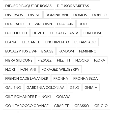
DIFUSOR BUQUE DE ROSAS
DIFUSOR VARETAS
DIVERSOS
DIVINE
DOMINICANI
DOMOS
DOPPIO
DOURADO
DOWNTOWN
DUAL AIR
DUO
DUO FILETTI
DUVET
EDICAO 25 ANIV
EDREDOM
ELANA
ELEGANCE
ENCHIMENTO
ESTAMPADO
EUCALYPTUS E WHITE SAGE
FANDOM
FEMININO
FIBRA SILICONE
FIESOLE
FILETTI
FLOCKS
FLORA
FLORI
FONTANI
FORAGED WILDBERRY
FRENCH CADE LAVANDER
FRONHA
FRONHA SEDA
GALIENO
GARDENIA COLONIAA
GELO
GHIAIA
GILT POMANDER E HINOKI
GOIABA
GOJI TAROCCO ORANGE
GRAFITE
GRASSO
GRIGIO