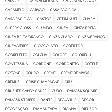
CAMA PET
CAPA ALMOFADA
CAPA ALMOFADÃO
CARAMELO
CARVAO
CASA PACIFICA
CASA PACÍFICA
CASTOR
CETIM NUIT
CHARM
CHERRY GLOSS
CHUMBO
CINZA
CINZA BRITA
CINZA BRITA/BRANCO
CINZA CLARO
CINZA/BRANCO
CINZA/VERDE
CIOCCOLATO
COBERTOR
COBRELEITO
COLCHA
COLORE
COLORFULL
CONTESSINA
CORDONE
CORDONETO
COTELE
COTONE
COURO
CREME
CREME DE MÃOS
CREMIISI
CRISP CHAMPAGNE
CRU
CRUSHED CANDY CANEE
CUBO
DAMASK SQUARE
DAMASK STRIPES
DANTE
DEAUVILLE
DECOR
DECORAÇÃO
DIAMANTADA
DIANNA
DIFUSOR