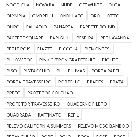
NOCCIOLA
NOVARA
NUDE
OFF WHITE
OLGA
OLYMPIA
OMBRELLI
ONDULATO
ORO
OTTO
OURO
PALLADIO
PANAREA
PAPEETE ROUND
PAPEETE SQUARE
PARIGI III
PESEIRA
PET LAVANDA
PETIT POIS
PIAZZE
PICCOLA
PIEMONTESI
PILLOW TOP
PINK CITRON GRAPEFRUIT
PIQUET
PISO
PISTACCHIO
PL
PLUMAS
PORTA PAPEL
PORTA TRAVESSEIRO
PORTELLO
PRADES
PRATA.
PRETO
PROTETOR COLCHAO
PROTETOR TRAVESSEIRO
QUADERNO FILETO
QUADRADA
RAFFINATO
REFIL
RELEVO CALIFORNIA SUMMERS
RELEVO MOSO BAMBOO
RETANGULAR
ROBE
ROLO
ROSA
ROSE
ROSE.