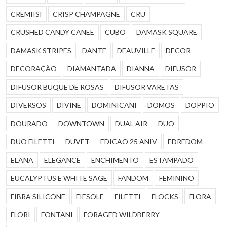
CREMIISI
CRISP CHAMPAGNE
CRU
CRUSHED CANDY CANEE
CUBO
DAMASK SQUARE
DAMASK STRIPES
DANTE
DEAUVILLE
DECOR
DECORAÇÃO
DIAMANTADA
DIANNA
DIFUSOR
DIFUSOR BUQUE DE ROSAS
DIFUSOR VARETAS
DIVERSOS
DIVINE
DOMINICANI
DOMOS
DOPPIO
DOURADO
DOWNTOWN
DUAL AIR
DUO
DUO FILETTI
DUVET
EDICAO 25 ANIV
EDREDOM
ELANA
ELEGANCE
ENCHIMENTO
ESTAMPADO
EUCALYPTUS E WHITE SAGE
FANDOM
FEMININO
FIBRA SILICONE
FIESOLE
FILETTI
FLOCKS
FLORA
FLORI
FONTANI
FORAGED WILDBERRY