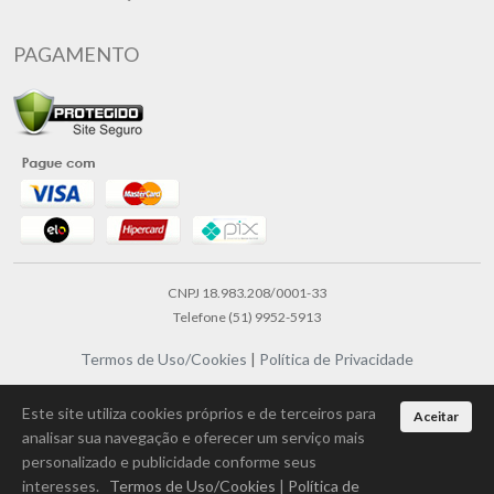
PAGAMENTO
CNPJ 18.983.208/0001-33
Telefone (51) 9952-5913
Termos de Uso/Cookies
|
Política de Privacidade
Este site utiliza cookies próprios e de terceiros para
Aceitar
analisar sua navegação e oferecer um serviço mais
HELÈ HOME
© 2026 - Todos os direitos reservados. Desenvolvido por
personalizado e publicidade conforme seus
Double One
interesses.
Termos de Uso/Cookies
|
Política de