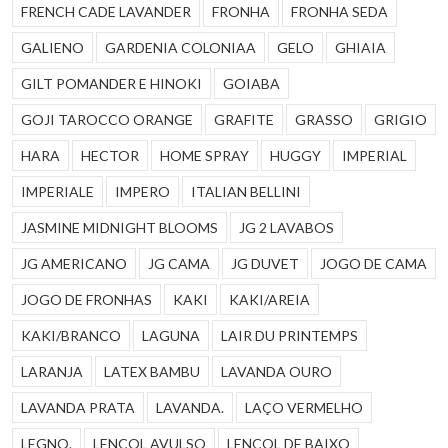
FRENCH CADE LAVANDER
FRONHA
FRONHA SEDA
GALIENO
GARDENIA COLONIAA
GELO
GHIAIA
GILT POMANDER E HINOKI
GOIABA
GOJI TAROCCO ORANGE
GRAFITE
GRASSO
GRIGIO
HARA
HECTOR
HOME SPRAY
HUGGY
IMPERIAL
IMPERIALE
IMPERO
ITALIAN BELLINI
JASMINE MIDNIGHT BLOOMS
JG 2 LAVABOS
JG AMERICANO
JG CAMA
JG DUVET
JOGO DE CAMA
JOGO DE FRONHAS
KAKI
KAKI/AREIA
KAKI/BRANCO
LAGUNA
LAIR DU PRINTEMPS
LARANJA
LATEX BAMBU
LAVANDA OURO
LAVANDA PRATA
LAVANDA.
LAÇO VERMELHO
LEGNO.
LENÇOL AVULSO
LENÇOL DE BAIXO