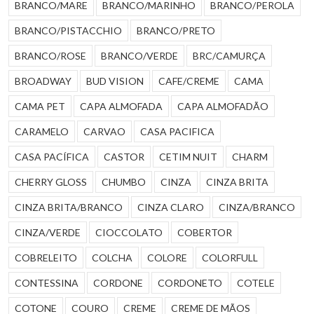
BRANCO/MARE
BRANCO/MARINHO
BRANCO/PEROLA
BRANCO/PISTACCHIO
BRANCO/PRETO
BRANCO/ROSE
BRANCO/VERDE
BRC/CAMURÇA
BROADWAY
BUD VISION
CAFE/CREME
CAMA
CAMA PET
CAPA ALMOFADA
CAPA ALMOFADÃO
CARAMELO
CARVAO
CASA PACIFICA
CASA PACÍFICA
CASTOR
CETIM NUIT
CHARM
CHERRY GLOSS
CHUMBO
CINZA
CINZA BRITA
CINZA BRITA/BRANCO
CINZA CLARO
CINZA/BRANCO
CINZA/VERDE
CIOCCOLATO
COBERTOR
COBRELEITO
COLCHA
COLORE
COLORFULL
CONTESSINA
CORDONE
CORDONETO
COTELE
COTONE
COURO
CREME
CREME DE MÃOS