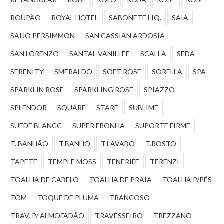
ROUPÃO
ROYAL HOTEL
SABONETE LIQ.
SAIA
SAIJO PERSIMMON
SAN CASSIAN ARDOSIA
SAN LORENZO
SANTAL VANILLEE
SCALLA
SEDA
SERENITY
SMERALDO
SOFT ROSE
SORELLA
SPA
SPARKLIN ROSE
SPARKLING ROSE
SPIAZZO
SPLENDOR
SQUARE
STARE
SUBLIME
SUEDE BLANCC
SUPER FRONHA
SUPORTE FIRME
T. BANHÃO
T.BANHO
T.LAVABO
T.ROSTO
TAPETE
TEMPLE MOSS
TENERIFE
TERENZI
TOALHA DE CABELO
TOALHA DE PRAIA
TOALHA P/PÉS
TOM
TOQUE DE PLUMA
TRANCOSO
TRAV. P/ ALMOFADÃO
TRAVESSEIRO
TREZZANO