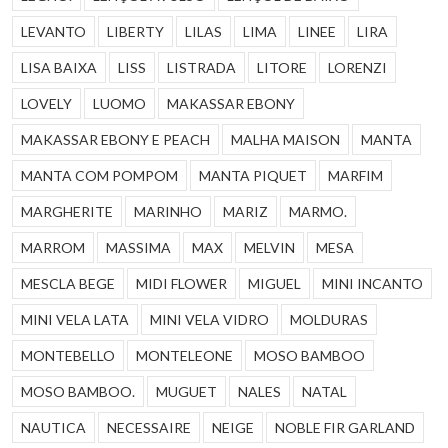
LEVANTO
LIBERTY
LILAS
LIMA
LINEE
LIRA
LISA BAIXA
LISS
LISTRADA
LITORE
LORENZI
LOVELY
LUOMO
MAKASSAR EBONY
MAKASSAR EBONY E PEACH
MALHA MAISON
MANTA
MANTA COM POMPOM
MANTA PIQUET
MARFIM
MARGHERITE
MARINHO
MARIZ
MARMO.
MARROM
MASSIMA
MAX
MELVIN
MESA
MESCLA BEGE
MIDI FLOWER
MIGUEL
MINI INCANTO
MINI VELA LATA
MINI VELA VIDRO
MOLDURAS
MONTEBELLO
MONTELEONE
MOSO BAMBOO
MOSO BAMBOO.
MUGUET
NALES
NATAL
NAUTICA
NECESSAIRE
NEIGE
NOBLE FIR GARLAND