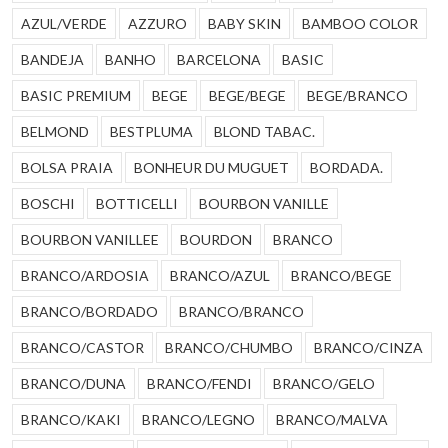
AZUL/VERDE
AZZURO
BABY SKIN
BAMBOO COLOR
BANDEJA
BANHO
BARCELONA
BASIC
BASIC PREMIUM
BEGE
BEGE/BEGE
BEGE/BRANCO
BELMOND
BESTPLUMA
BLOND TABAC.
BOLSA PRAIA
BONHEUR DU MUGUET
BORDADA.
BOSCHI
BOTTICELLI
BOURBON VANILLE
BOURBON VANILLEE
BOURDON
BRANCO
BRANCO/ARDOSIA
BRANCO/AZUL
BRANCO/BEGE
BRANCO/BORDADO
BRANCO/BRANCO
BRANCO/CASTOR
BRANCO/CHUMBO
BRANCO/CINZA
BRANCO/DUNA
BRANCO/FENDI
BRANCO/GELO
BRANCO/KAKI
BRANCO/LEGNO
BRANCO/MALVA